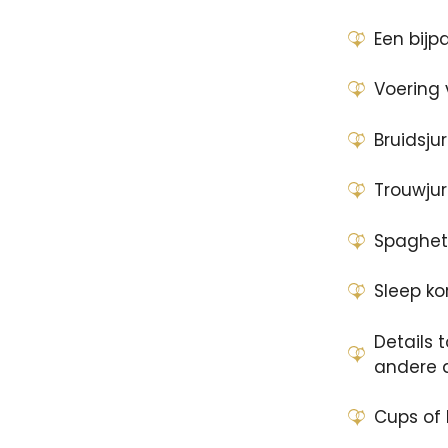
Een bijp
Voering 
Bruidsju
Trouwjur
Spaghet
Sleep k
Details t
andere 
Cups of 