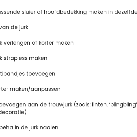
assende sluier of hoofdbedekking maken in dezelfde
van de jurk
rk verlengen of korter maken
k strapless maken
tibandjes toevoegen
orter maken/aanpassen
oevoegen aan de trouwjurk (zoals: linten, ‘blingbling’
decoratie)
beha in de jurk naaien