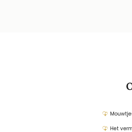
O
Mouwtjes
Het verm