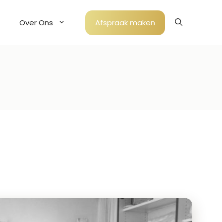
Over Ons
Afspraak maken
Bruidsaccessoires
Bruidsmeisjes
Bruidsschoenen
Bruidssieraden
Bruidssluiers
Haaraccessoires