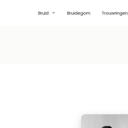
Bruid
Bruidegom
Trouwringen
Stijl
Bohemian
Couture
va
Elegant
ilano
Glamour
as
Klassiek
s Privée
Modern
tyling
Prinses
erdi
Romantisch