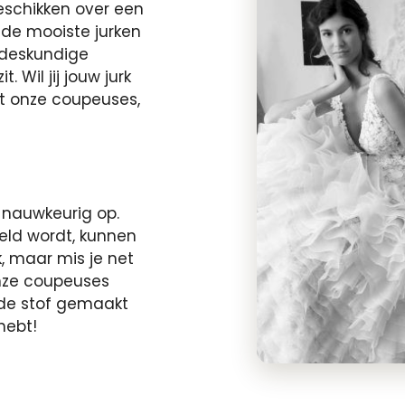
eschikken over een
ne
Strand
s de mooiste jurken
Verleidelijk
 deskundige
 Wil jij jouw jurk
t onze coupeuses,
 nauwkeurig op.
eld wordt, kunnen
, maar mis je net
nze coupeuses
fde stof gemaakt
hebt!