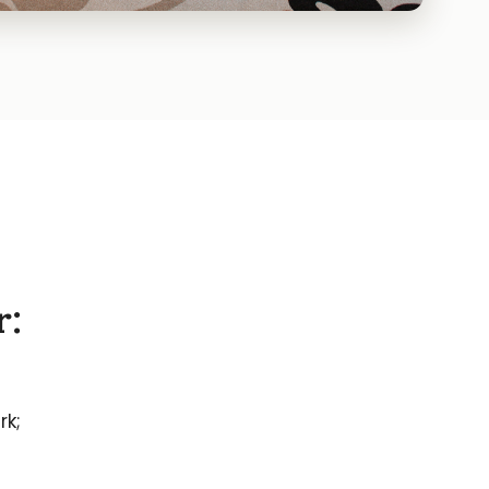
r:
rk;