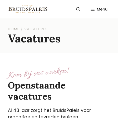
Ga
naar
Menu
de
inhoud
HOME
/
VACATURES
Vacatures
Kom bij ons werken!
Openstaande
vacatures
Al 43 jaar zorgt het BruidsPaleis voor
prachtige en tevreden bruiden.