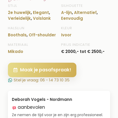
STIJL
SILHOUETTE
2e huwelijk
,
Elegant
,
A-lijn
,
Alternatief
,
Verleidelijk
,
Volslank
Eenvoudig
HALSLIJN
KLEUR
Boothals
,
Off-shoulder
Ivoor
MATERIAAL
PRIJS INDICATIE
Mikado
€ 2000,- tot € 2500,-
Maak je pasafspraak!
Stel je vraag: 06 - 14 73 10 35
Deborah Vogels - Nordmann
aanbevolen
Ze nemen de tijd voor je en zijn erg professioneel.