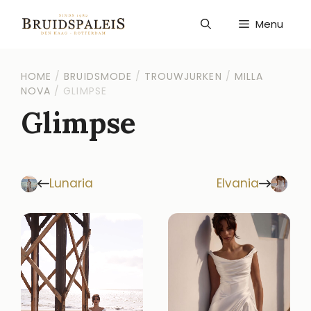
Ga
naar
Menu
de
inhoud
HOME
/
BRUIDSMODE
/
TROUWJURKEN
/
MILLA
NOVA
/
GLIMPSE
Glimpse
Lunaria
Elvania