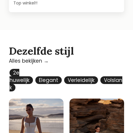
Top winkel!!
Dezelfde stijl
Alles bekijken →
2e
huwelijk
Elegant
Verleidelijk
Volslan
k