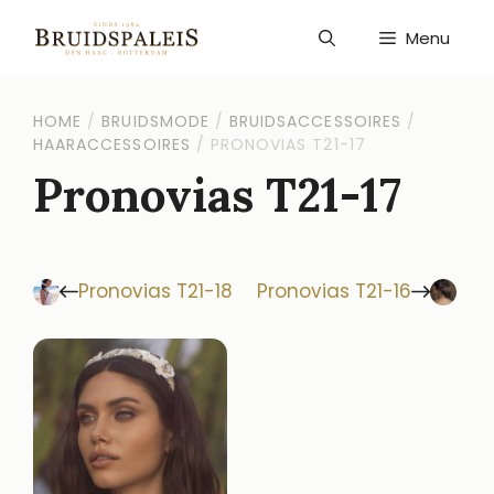
Ga
naar
Menu
de
inhoud
HOME
/
BRUIDSMODE
/
BRUIDSACCESSOIRES
/
HAARACCESSOIRES
/
PRONOVIAS T21-17
Pronovias T21-17
Pronovias T21-18
Pronovias T21-16