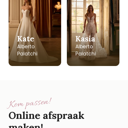
Kate
Kasia
Alberto
Alberto
Palatchi
Palatchi
Kom passen!
Online afspraak
maken!