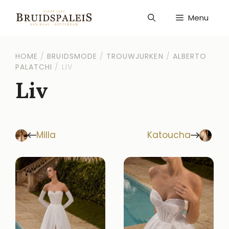
Ga
naar
Menu
de
inhoud
HOME
/
BRUIDSMODE
/
TROUWJURKEN
/
ALBERTO
PALATCHI
/
LIV
Liv
Milla
Katoucha