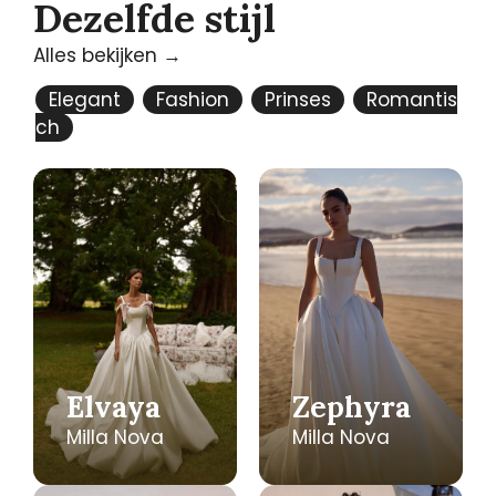
Dezelfde stijl
Alles bekijken →
Elegant
Fashion
Prinses
Romantis
ch
Elvaya
Zephyra
Milla Nova
Milla Nova