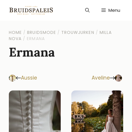
Ga
naar
Menu
de
inhoud
HOME
/
BRUIDSMODE
/
TROUWJURKEN
/
MILLA
NOVA
/
ERMANA
Ermana
Aussie
Aveline