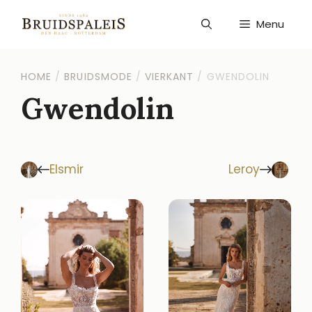
Ga
naar
Menu
de
inhoud
HOME
/
BRUIDSMODE
/
VIERKANT
/
GWENDOLIN
Gwendolin
Elsmir
Leroy