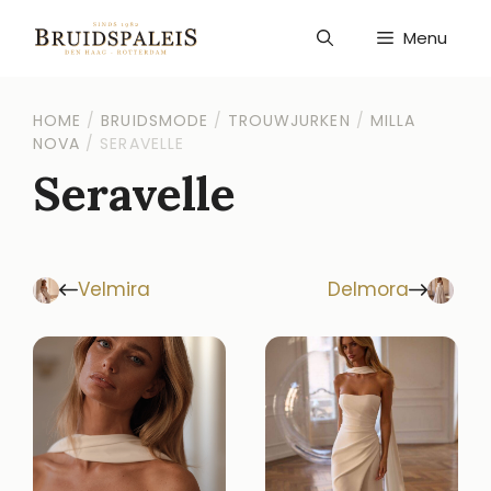
Ga
naar
Menu
de
inhoud
HOME
/
BRUIDSMODE
/
TROUWJURKEN
/
MILLA
NOVA
/
SERAVELLE
Seravelle
Velmira
Delmora