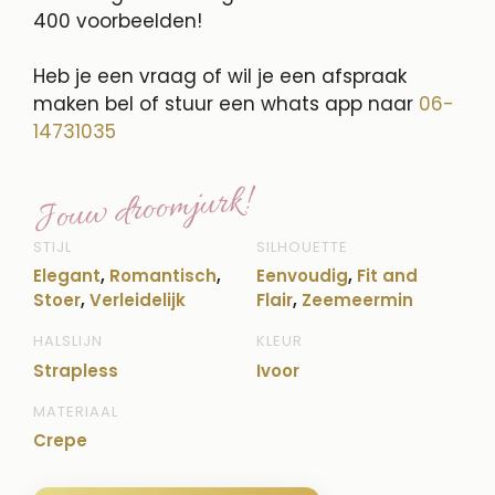
400 voorbeelden!
Heb je een vraag of wil je een afspraak
maken bel of stuur een whats app naar
06-
14731035
Jouw droomjurk!
STIJL
SILHOUETTE
Elegant
,
Romantisch
,
Eenvoudig
,
Fit and
Stoer
,
Verleidelijk
Flair
,
Zeemeermin
HALSLIJN
KLEUR
Strapless
Ivoor
MATERIAAL
Crepe