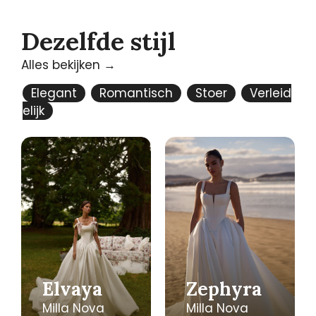
Dezelfde stijl
Alles bekijken →
Elegant
Romantisch
Stoer
Verleid
elijk
Elvaya
Zephyra
Milla Nova
Milla Nova