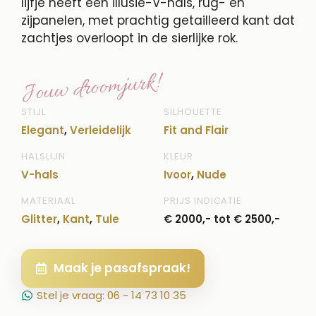
lijfje heeft een illusie-V-hals, rug- en
zijpanelen, met prachtig getailleerd kant dat
zachtjes overloopt in de sierlijke rok.
Jouw droomjurk!
STIJL
SILHOUETTE
Elegant
,
Verleidelijk
Fit and Flair
HALSLIJN
KLEUR
V-hals
Ivoor
,
Nude
MATERIAAL
PRIJS INDICATIE
Glitter
,
Kant
,
Tule
€ 2000,- tot € 2500,-
Maak je pasafspraak!
Stel je vraag: 06 - 14 73 10 35