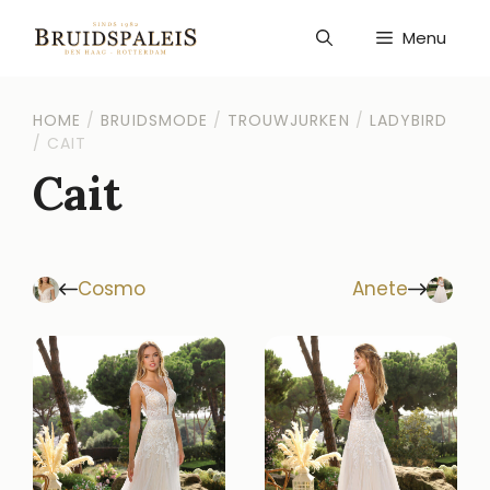
Ga
naar
Menu
de
inhoud
HOME
/
BRUIDSMODE
/
TROUWJURKEN
/
LADYBIRD
/
CAIT
Cait
Cosmo
Anete