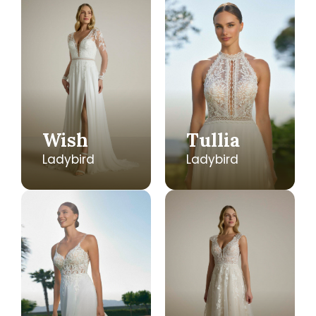
Wish
Tullia
Ladybird
Ladybird