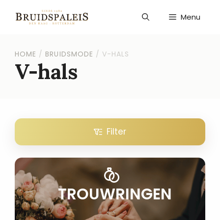
Ga
naar
Menu
de
inhoud
HOME
/
BRUIDSMODE
/
V-HALS
V-hals
Filter
TROUWRINGEN