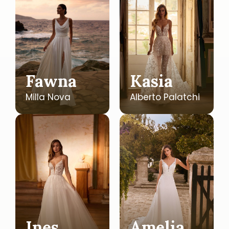
Fawna
Kasia
Milla Nova
Alberto Palatchi
Ines
Amelia