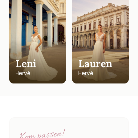
Leni
Lauren
Hervé
Hervé
Kom passen!