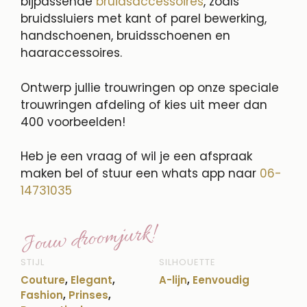
bijpassende
bruidsaccessoires
, zoals
bruidssluiers met kant of parel bewerking,
handschoenen, bruidsschoenen en
haaraccessoires.
Ontwerp jullie trouwringen op onze speciale
trouwringen afdeling of kies uit meer dan
400 voorbeelden!
Heb je een vraag of wil je een afspraak
maken bel of stuur een whats app naar
06-
14731035
Jouw droomjurk!
STIJL
SILHOUETTE
Couture
,
Elegant
,
A-lijn
,
Eenvoudig
Fashion
,
Prinses
,