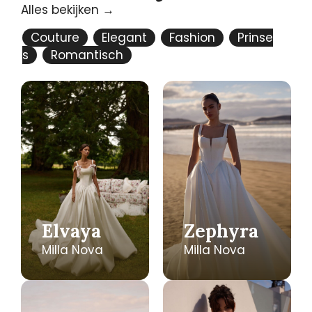
Alles bekijken →
Couture
Elegant
Fashion
Prinse
s
Romantisch
Elvaya
Zephyra
Milla Nova
Milla Nova