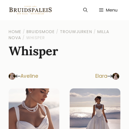
Ga
naar
Menu
de
inhoud
HOME
/
BRUIDSMODE
/
TROUWJURKEN
/
MILLA
NOVA
/
WHISPER
Whisper
Aveline
Elara