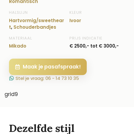
Romantisch
HALSLIJN
KLEUR
Hartvormig/sweethear
Ivoor
t
,
Schouderbandjes
MATERIAAL
PRIJS INDICATIE
Mikado
€ 2500,- tot € 3000,-
Maak je pasafspraak!
Stel je vraag: 06 - 14 73 10 35
grid9
Dezelfde stijl