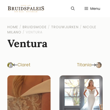
Ga
naar
Menu
de
inhoud
HOME
/
BRUIDSMODE
/
TROUWJURKEN
/
NICOLE
MILANO
/
VENTURA
Ventura
Claret
Titania