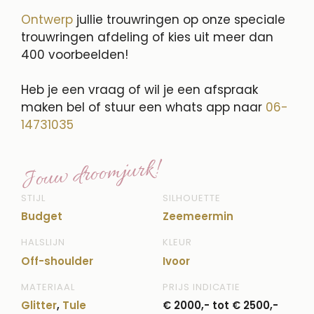
Ontwerp
jullie trouwringen op onze speciale
trouwringen afdeling of kies uit meer dan
400 voorbeelden!
Heb je een vraag of wil je een afspraak
maken bel of stuur een whats app naar
06-
14731035
Jouw droomjurk!
STIJL
SILHOUETTE
Budget
Zeemeermin
HALSLIJN
KLEUR
Off-shoulder
Ivoor
MATERIAAL
PRIJS INDICATIE
Glitter
,
Tule
€ 2000,- tot € 2500,-