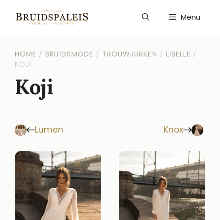
Ga
naar
Menu
de
inhoud
HOME
/
BRUIDSMODE
/
TROUWJURKEN
/
LIBELLE
/
KOJI
Koji
Lumen
Knox