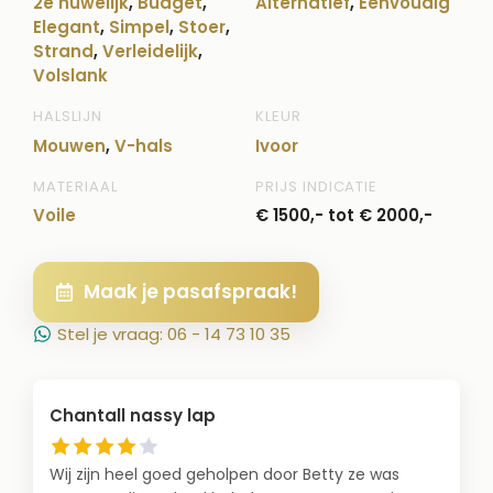
2e huwelijk
,
Budget
,
Alternatief
,
Eenvoudig
Elegant
,
Simpel
,
Stoer
,
Strand
,
Verleidelijk
,
Volslank
HALSLIJN
KLEUR
Mouwen
,
V-hals
Ivoor
MATERIAAL
PRIJS INDICATIE
Voile
€ 1500,- tot € 2000,-
Maak je pasafspraak!
Stel je vraag: 06 - 14 73 10 35
Chantall nassy lap
Wij zijn heel goed geholpen door Betty ze was