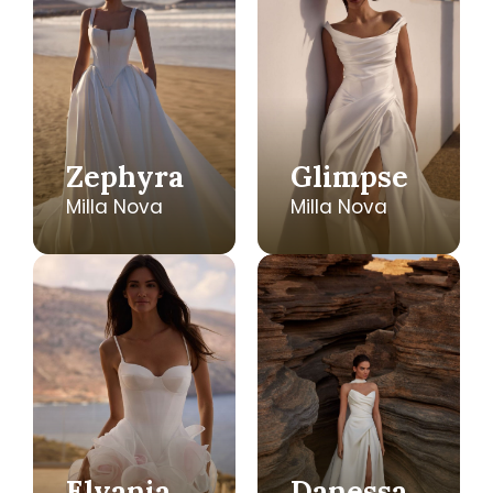
Zephyra
Glimpse
Milla Nova
Milla Nova
Elvania
Danessa