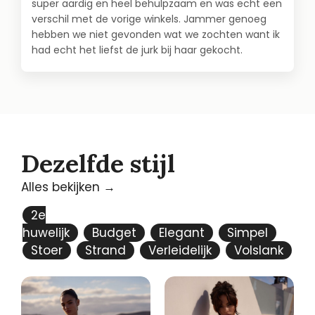
super aardig en heel behulpzaam en was echt een
verschil met de vorige winkels. Jammer genoeg
hebben we niet gevonden wat we zochten want ik
had echt het liefst de jurk bij haar gekocht.
Dezelfde stijl
Alles bekijken →
2e
huwelijk
Budget
Elegant
Simpel
Stoer
Strand
Verleidelijk
Volslank