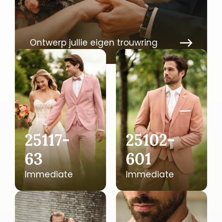
Ontwerp jullie eigen trouwring
25117-
25102-
63
601
Immediate
Immediate