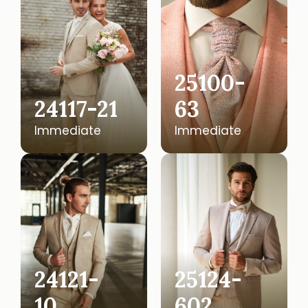
25100-
24117-21
63
Immediate
Immediate
24121-
25124-
10
602