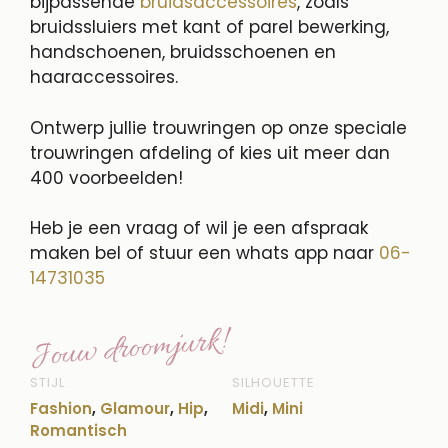
bijpassende
bruidsaccessoires
, zoals
bruidssluiers met kant of parel bewerking,
handschoenen, bruidsschoenen en
haaraccessoires.
Ontwerp jullie trouwringen op onze speciale
trouwringen afdeling of kies uit meer dan
400 voorbeelden!
Heb je een vraag of wil je een afspraak
maken bel of stuur een whats app naar
06-
14731035
Jouw droomjurk!
STIJL
SILHOUETTE
Fashion
,
Glamour
,
Hip
,
Midi
,
Mini
Romantisch