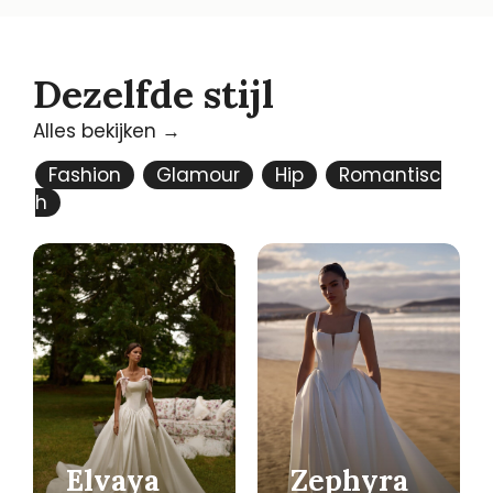
Dezelfde stijl
Alles bekijken →
Fashion
Glamour
Hip
Romantisc
h
Elvaya
Zephyra