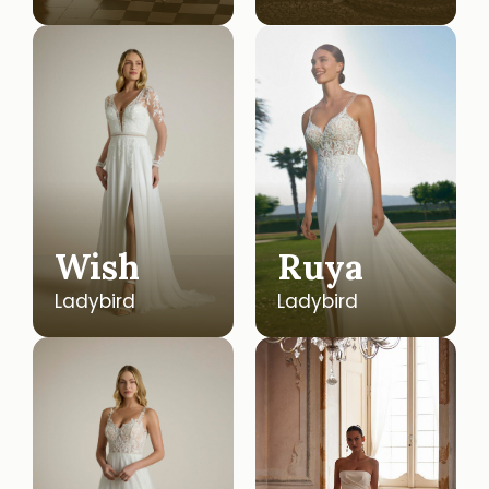
Wish
Ruya
Ladybird
Ladybird