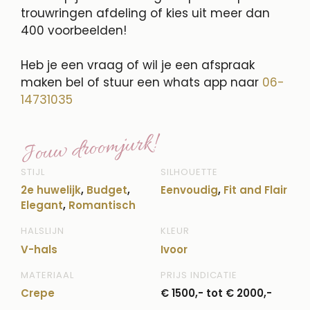
trouwringen afdeling of kies uit meer dan
400 voorbeelden!
Heb je een vraag of wil je een afspraak
maken bel of stuur een whats app naar
06-
14731035
Jouw droomjurk!
STIJL
SILHOUETTE
2e huwelijk
,
Budget
,
Eenvoudig
,
Fit and Flair
Elegant
,
Romantisch
HALSLIJN
KLEUR
V-hals
Ivoor
MATERIAAL
PRIJS INDICATIE
Crepe
€ 1500,- tot € 2000,-