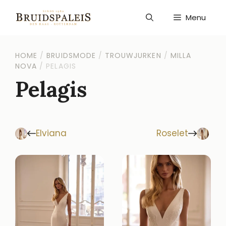
Ga
naar
Menu
de
inhoud
HOME
/
BRUIDSMODE
/
TROUWJURKEN
/
MILLA
NOVA
/
PELAGIS
Pelagis
Elviana
Roselet