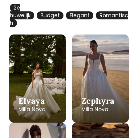
2e
huwelijk
Budget
Elegant
Romantisc
h
Elvaya
Zephyra
Milla Nova
Milla Nova