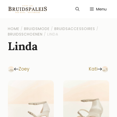
Ga
naar
Menu
de
inhoud
HOME
/
BRUIDSMODE
/
BRUIDSACCESSOIRES
/
BRUIDSSCHOENEN
/
LINDA
Linda
Zoey
Kati