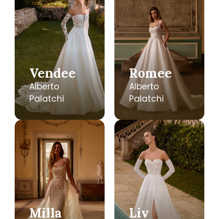
Vendee
Romee
Alberto
Alberto
Palatchi
Palatchi
Milla
Liv