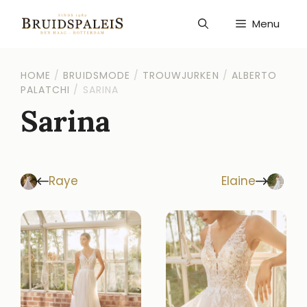
Ga
naar
Menu
de
inhoud
HOME
/
BRUIDSMODE
/
TROUWJURKEN
/
ALBERTO
PALATCHI
/
SARINA
Sarina
Raye
Elaine