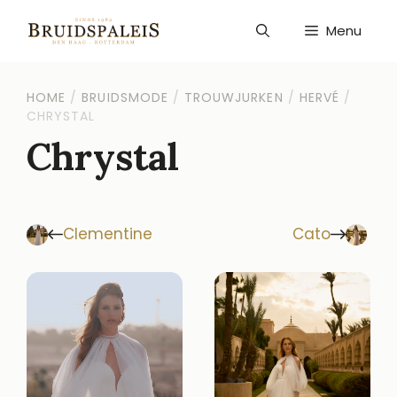
Ga
naar
Menu
de
inhoud
HOME
/
BRUIDSMODE
/
TROUWJURKEN
/
HERVÉ
/
CHRYSTAL
Chrystal
Clementine
Cato