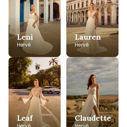
Leni
Lauren
Hervé
Hervé
Leaf
Claudette
Hervé
Hervé