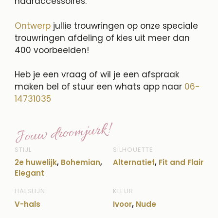
haaraccessoires.
Ontwerp
jullie trouwringen op onze speciale
trouwringen afdeling of kies uit meer dan
400 voorbeelden!
Heb je een vraag of wil je een afspraak
maken bel of stuur een whats app naar
06-
14731035
Jouw droomjurk!
STIJL
SILHOUETTE
2e huwelijk
,
Bohemian
,
Alternatief
,
Fit and Flair
Elegant
HALSLIJN
KLEUR
V-hals
Ivoor
,
Nude