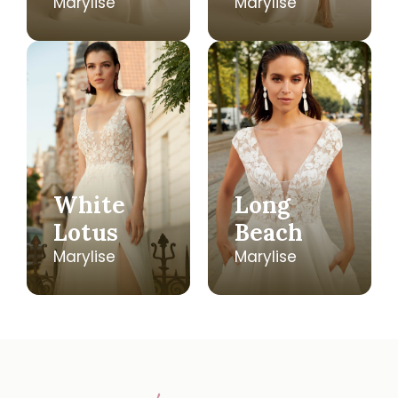
Marylise
Marylise
White
Long
Lotus
Beach
Marylise
Marylise