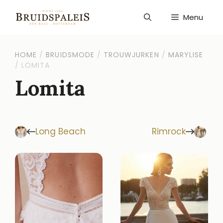
Ga
naar
Menu
de
inhoud
HOME
/
BRUIDSMODE
/
TROUWJURKEN
/
MARYLISE
/
LOMITA
Lomita
Long Beach
Rimrock