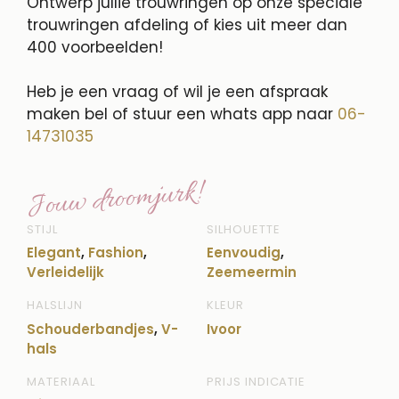
Ontwerp jullie trouwringen op onze speciale
trouwringen afdeling of kies uit meer dan
400 voorbeelden!
Heb je een vraag of wil je een afspraak
maken bel of stuur een whats app naar
06-
14731035
Jouw droomjurk!
STIJL
SILHOUETTE
Elegant
,
Fashion
,
Eenvoudig
,
Verleidelijk
Zeemeermin
HALSLIJN
KLEUR
Schouderbandjes
,
V-
Ivoor
hals
MATERIAAL
PRIJS INDICATIE